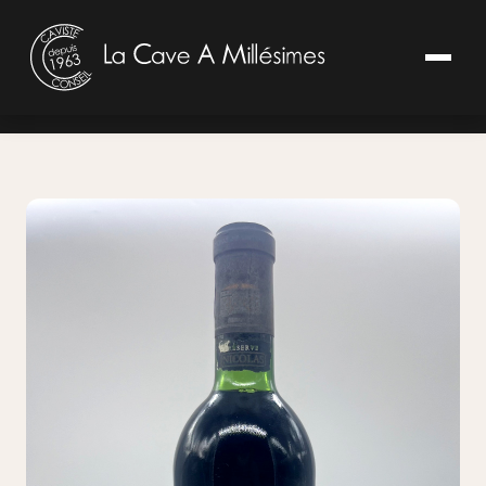
Accueil
/
Nos Vins
/
Bordeaux
/
Margaux